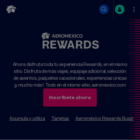
Saltar
a
contenido
Ahora disfruta toda tu experiencia Rewards, en el mismo
sitio. Disfruta de más viajes, equipaje adicional, selección
de asientos, paquetes vacacionales, experiencias únicas
¡y mucho más!. Todo en el mismo sitio, aeromexico.com
Inscríbete ahora
Acumula y utiliza
Tarjetas
Aeroméxico Rewards Busines