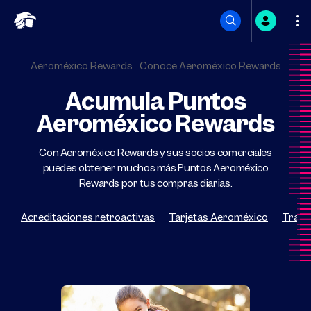
Saltar
a
Aeroméxico Rewards
Conoce Aeroméxico Rewards
Acumula Puntos
contenido
Aeroméxico Rewards
Con Aeroméxico Rewards y sus socios comerciales
puedes obtener muchos más Puntos Aeroméxico
Rewards por tus compras diarias.
Acreditaciones retroactivas
Tarjetas Aeroméxico
Trans