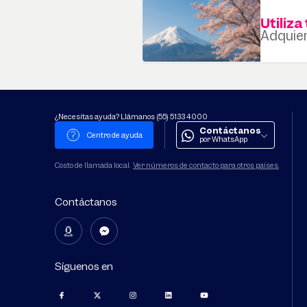
Utiliz
Adquier
¿Necesitas ayuda? Llámanos (55) 5133 4000
Contáctanos
Centro de ayuda
por WhatsApp
Costo de llamada local.
Ver números de contacto para otros paí­ses.
Contáctanos
Síguenos en