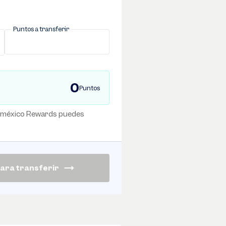
Puntos a transferir
0
Puntos
oméxico Rewards puedes
para transferir