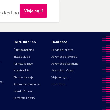
Viaja aquí
e destino.
De tu interés
Contacto
Últimas noticias
Servicio al cliente
Blog de viajes
Aeroméxico Rewards
s
Formas de pago
Aeroméxico Vacations
Nuestra flota
Aeroméxico Cargo
Tiendas de viaje
Viajes en grupo
co
Aeromexico Business
Línea Ética
Sala de Prensa
Corporate Priority