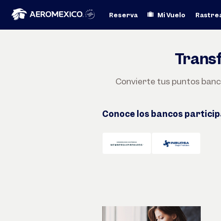
Saltar
Reserva
Mi Vuelo
Rastrea
a
Transf
contenido
Convierte tus puntos banc
Conoce los bancos partici