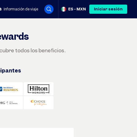
ES
-
MXN
Iniciar sesión
Información de viaje
Rewards
ubre todos los beneficios.
cipantes