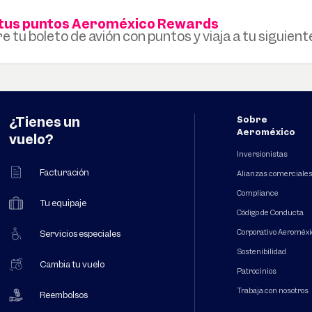
a tus puntos Aeroméxico Rewards
e tu boleto de avión con puntos y viaja a tu siguient
¿Tienes un
Sobre
Aeroméxico
vuelo?
Inversionistas
Facturación
Alianzas comerciale
Compliance
Tu equipaje
Código de Conducta
Corporativo Aeroméxi
Servicios especiales
Sostenibilidad
Cambia tu vuelo
Patrocinios
Trabaja con nosotros
Reembolsos