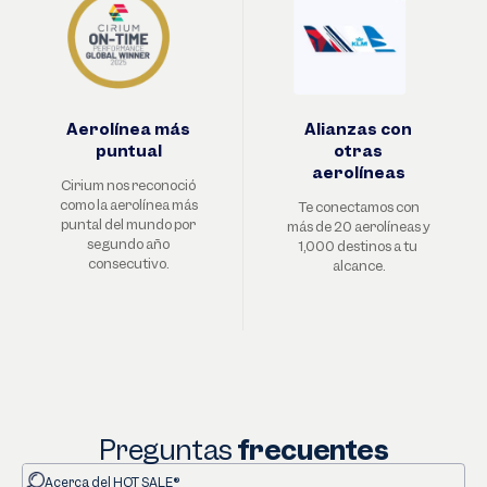
Aerolínea más
Alianzas con
puntual
otras
aerolíneas
Cirium nos reconoció
como la aerolínea más
Te conectamos con
puntal del mundo por
más de 20 aerolíneas y
segundo año
1,000 destinos a tu
consecutivo.
alcance.
Preguntas
frecuentes
Acerca del
HOT SALE
®