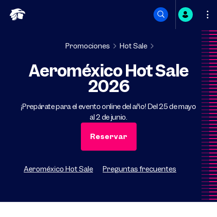
Saltar
a
Promociones
Hot Sale
Aeroméxico Hot Sale
contenido
2026
¡Prepárate para el evento online del año! Del 25 de mayo
al 2 de junio.
Reservar
Aeroméxico Hot Sale
Preguntas frecuentes