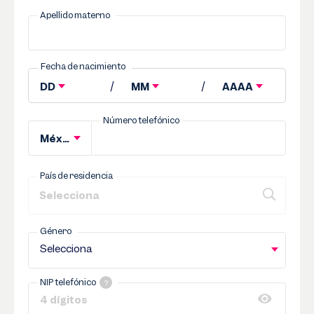
Apellido materno
Fecha de nacimiento
/
/
DD
MM
AAAA
Número telefónico
México (+52)
País de residencia
Género
Selecciona
NIP telefónico