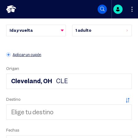
Saltar
Viaje
a
Ida y vuelta
1
adulto
personal
contenido
Aplicar un cupón
Origen
Cleveland, OH
CLE
Destino
Fechas