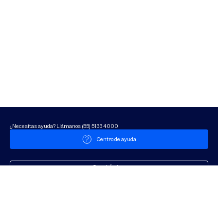
¿Necesitas ayuda? Llámanos (55) 5133 4000
Centro de ayuda
Contáctanos
por WhatsApp
Costo de llamada local.
Ver números de contacto para otros paí­ses.