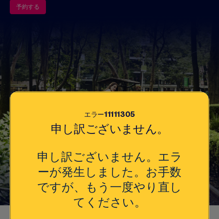
キ
予約する
ッ
プ
エラー11111305
申し訳ございません。
申し訳ございません。エラ
ーが発生しました。お手数
ですが、もう一度やり直し
てください。