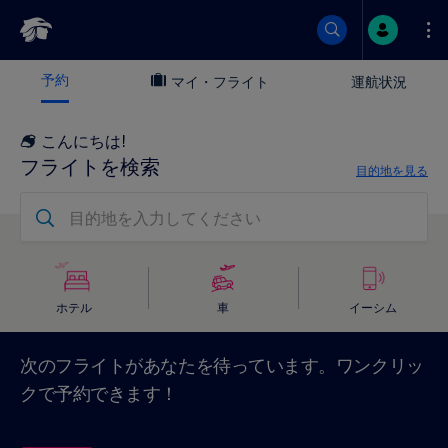
コ
予約
マイ・フライト
運航状況
ン
こんにちは
!
テ
フライトを検索
目的地を見る
ン
目的地を入力してください
プ
ロ
モ
ツ
ー
ホテル
車
イーシム
シ
に
ョ
ン
次のフライトがあなたを待っています。ワンクリッ
クで予約できます！
ス