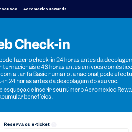
 seu voo
Aeromexico Rewards
b Check-in
pode fazer o check-in 24 horas antes da decolage
internacionais e 48 horas antes em voos doméstico
r com a tarifa Basic numa rota nacional, pode efectu
-in 24 horas antes da descolagem do seu voo.
e esqueça de inserir seu número Aeromexico Rew
acumular benefícios.
Reserva ou e-ticket