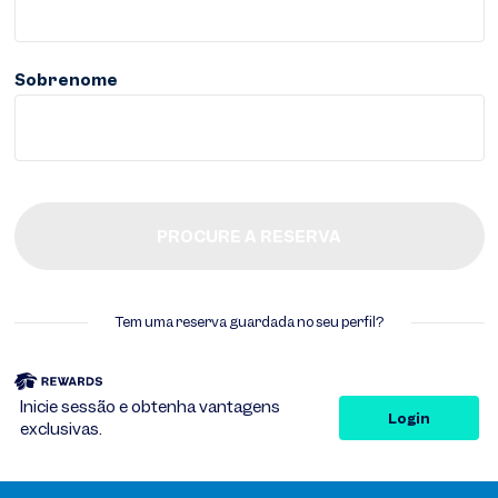
Pode inserir seu número de
reserva de seis dígitos ou
seu número de ticket de 13
dígitos para encontrar sua
Sobrenome
reserva e fazer seu Check-
in.
PROCURE A RESERVA
Tem uma reserva guardada no seu perfil?
Inicie sessão e obtenha vantagens
Login
exclusivas.