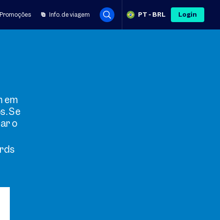
PT
-
BRL
Login
Promoções
Info. de viagem
m em
s. Se
ar o
ards